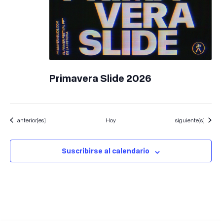
Primavera Slide 2026
Eventos
Eventos
anterior(es)
Hoy
siguiente(s)
Suscribirse al calendario