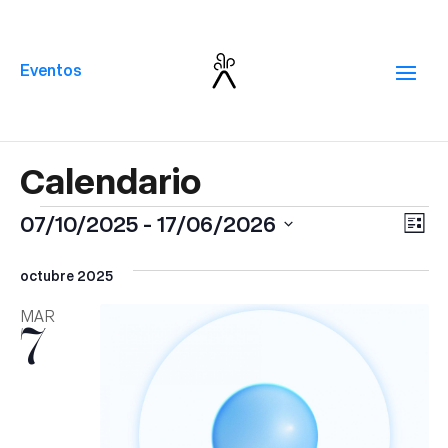
Eventos
Eventos
Na
Na
07/10/2025
 - 
17/06/2026
Lista
de
de
Selecciona
vi
la
octubre 2025
vis
de
fecha.
MAR
7
Ev