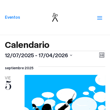
Eventos
Eventos
Na
Na
12/07/2025
 - 
17/04/2026
Lista
de
de
Selecciona
vi
la
septiembre 2025
vis
de
fecha.
VIE
5
Ev