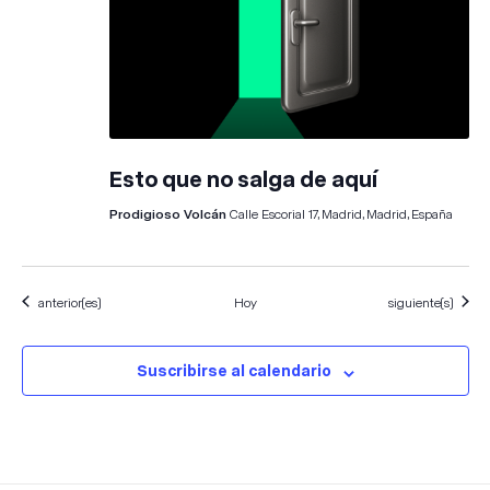
Esto que no salga de aquí
Prodigioso Volcán
Calle Escorial 17, Madrid, Madrid, España
Eventos
Eventos
anterior(es)
Hoy
siguiente(s)
Suscribirse al calendario