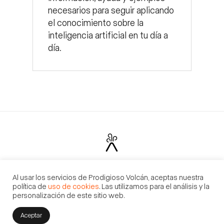
necesarios para seguir aplicando
el conocimiento sobre la
inteligencia artificial en tu día a
día.
Prodigioso Volcán
Madrid | Barcelona | Sevilla | Buenos Aires | México
Al usar los servicios de Prodigioso Volcán, aceptas nuestra
losdelvolcan@prodigiosovolcan.com
+34 915 238 348
política de
uso de cookies
. Las utilizamos para el análisis y la
personalización de este sitio web.
Contacto
Aviso legal
Política de privacidad
Cookies
Aceptar
© 2020 TODOS LOS DERECHOS RESERVADOS