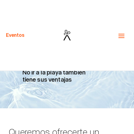
Reproductor
de
vídeo
Prodigioso
Eventos
verano
No ir a la playa también
tiene sus ventajas
Queremos ofrecerte un