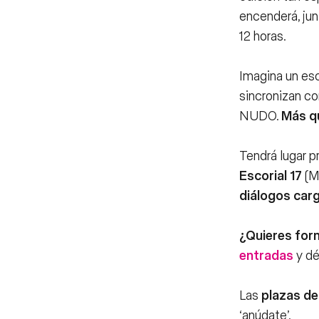
encenderá, junt
12 horas.
Imagina un esc
sincronizan co
NUDO.
Más qu
Tendrá lugar 
Escorial 17
(M
diálogos car
¿Quieres for
entradas
y dé
Las
plazas de
‘anúdate’.