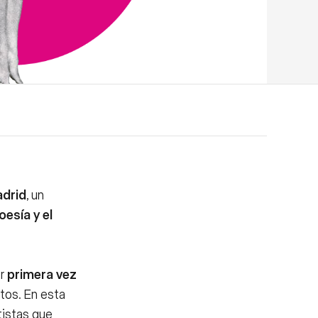
drid
, un
oesía y el
or
primera vez
tos. En esta
tistas que