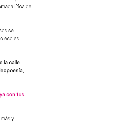
rnada lírica de
rsos se
do eso es
 la calle
ideopoesía,
ya con tus
s más y