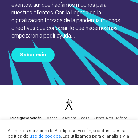
eventos, aunque hacíamos muchos para
nuestros clientes. Con la llegada de la
digitalización forzada de la pandemia muchos
directivos que conocían lo que hacemos nos
empezaron a pedir ayuda…
Saber más
Prodigioso Volcán
Madrid | Barcelona | Sevilla | Buenos Aires | México
losdelvolcan@prodigiosovolcan.com
+34 915 238 348
Al usar los servicios de Prodigioso Volcán, aceptas nuestra
política de
uso de cookies
. Las utilizamos para el análisis y la