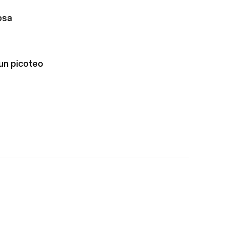
osa
 un picoteo