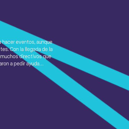
 hacer eventos, aunque
es. Con la llegada de la
a muchos directivos que
ron a pedir ayuda…