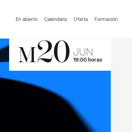
En abierto
Calendario
Oferta
Formación
20
M
JUN
19:00 horas