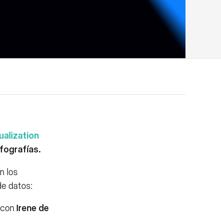
ualization
nfografías.
n los
de datos:
con
Irene de