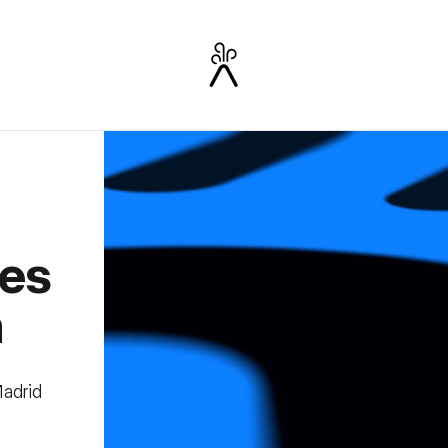
tes
a
Madrid