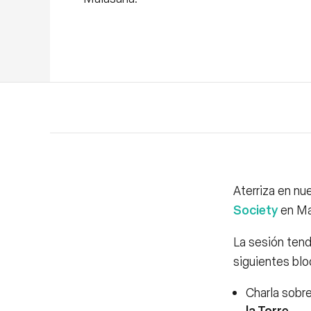
Aterriza en nu
Society
en Mad
La sesión tend
siguientes blo
Charla sobr
la Torre