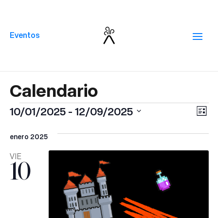
Eventos
Eventos
Na
Na
10/01/2025
 - 
12/09/2025
Lista
de
de
Selecciona
vi
la
enero 2025
vis
de
fecha.
VIE
10
Ev