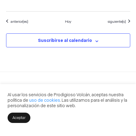
Eventos
Eventos
anterior(es)
Hoy
siguiente(s)
Suscribirse al calendario
Al usar los servicios de Prodigioso Volcán, aceptas nuestra
política de
uso de cookies
. Las utilizamos para el análisis y la
Prodigioso Volcán
Madrid | Barcelona | Sevilla | Buenos Aires | México
personalización de este sitio web.
losdelvolcan@prodigiosovolcan.com
+34 915 238 348
Aceptar
Contacto
Aviso legal
Política de privacidad
Cookies