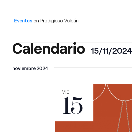
Eventos
en
Prodigioso Volcán
Eventos
15/11/2024
Selecciona
noviembre 2024
la
fecha.
VIE
15