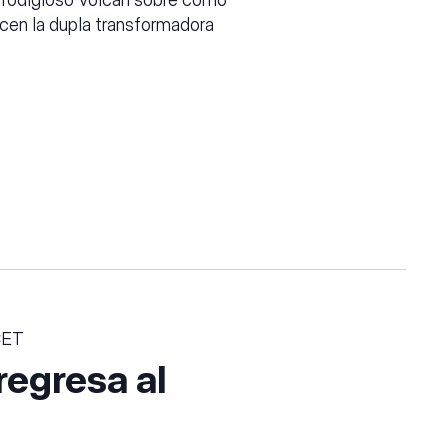
acen la dupla transformadora
CET
egresa al