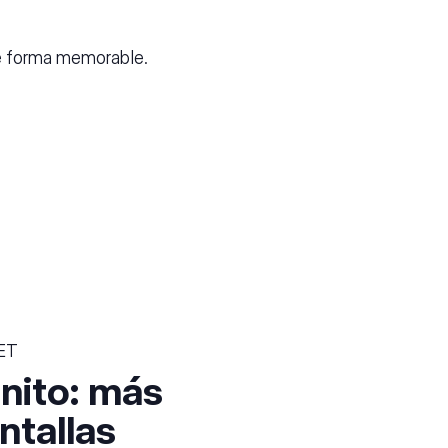
de forma memorable.
ET
inito: más
antallas