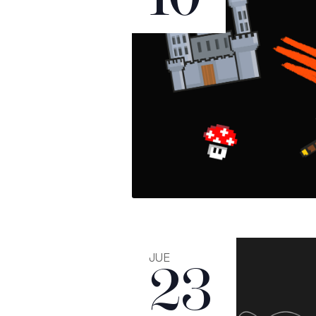
JUE
23