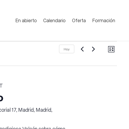
En abierto
Calendario
Oferta
Formación
Nave
Nave
Hoy
Lista
de
de
vista
vistas
de
Even
T
o
orial 17, Madrid, Madrid,
rodigioso Volcán sobre cómo