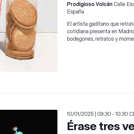
Prodigioso Volcán
Calle Esc
España
El artista gaditano que retrata
cotidiana presenta en Madri
bodegones, retratos y mom
10/01/2025 | 09:30
-
10:30
C
Érase tres v