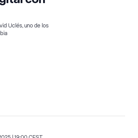
vid Uclés, uno de los
bia
025 | 19:00
CEST