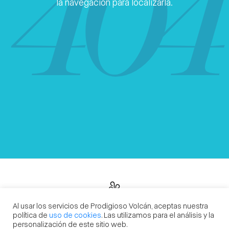
404
la navegación para localizarla.
Al usar los servicios de Prodigioso Volcán, aceptas nuestra
Prodigioso Volcán
Madrid | Barcelona | Sevilla | Buenos Aires | México
política de
uso de cookies
. Las utilizamos para el análisis y la
personalización de este sitio web.
losdelvolcan@prodigiosovolcan.com
+34 915 238 348