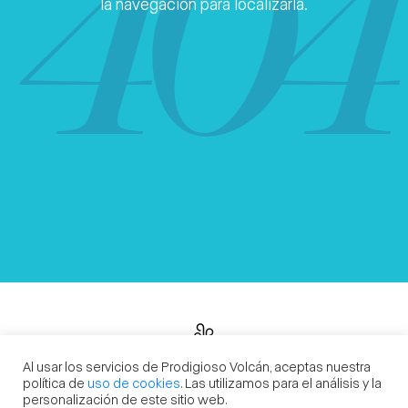
404
la navegación para localizarla.
Al usar los servicios de Prodigioso Volcán, aceptas nuestra
Prodigioso Volcán
Madrid | Barcelona | Sevilla | Buenos Aires | México
política de
uso de cookies
. Las utilizamos para el análisis y la
personalización de este sitio web.
losdelvolcan@prodigiosovolcan.com
+34 915 238 348